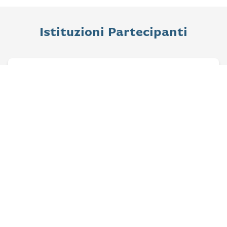
Istituzioni Partecipanti
Sapienza Università di Roma
Centro di ricerca DigiLab e Unità di ricerca sul
Medievalismo Accademico e Globale